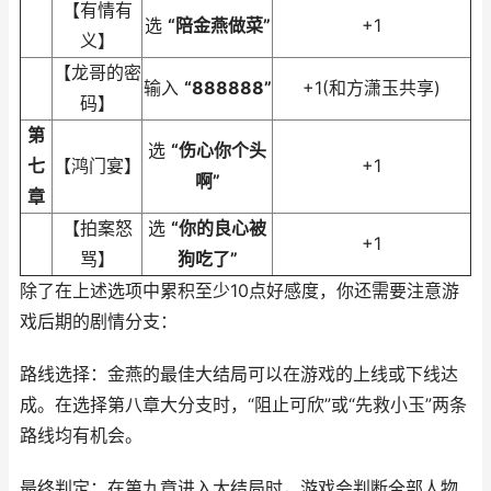
【有情有
选
“陪金燕做菜”
+1
义】
【龙哥的密
输入
“888888”
+1(和方潇玉共享)
码】
第
选
“伤心你个头
七
【鸿门宴】
+1
啊”
章
【拍案怒
选
“你的良心被
+1
骂】
狗吃了”
除了在上述选项中累积至少10点好感度，你还需要注意游
戏后期的剧情分支：
路线选择：金燕的最佳大结局可以在游戏的上线或下线达
成。在选择第八章大分支时，“阻止可欣”或“先救小玉”两条
路线均有机会。
最终判定：在第九章进入大结局时，游戏会判断全部人物