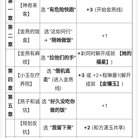
第
【神奇来
一
选
“有危险快跑”
+3
(开始金燕线)
客】
章
第
【金燕的饭
选“这如何行”
二
+1
盒】
→
“陪她做饭”
章
【金燕有麻
+2
(同时解开成就
【她的
选
“拉他们的手”
烦】
福星】
)
第
选
“借机逃
【小玉在疗
+3
或 +2+程琳薔1(解开
四
走”
(进入金燕
养院】
成就
【金镶玉】
)
章
线)
第
【燕子和诚
选
“好久没吃你
五
+1
信】
做的饭”
章
【规划反
选
“我留下来”
+2
(和方潇玉共享)
抗】